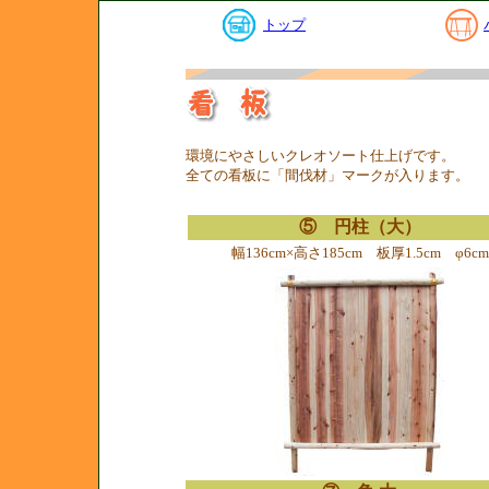
トップ
環境にやさしいクレオソート仕上げです。
全ての看板に「間伐材」マークが入ります。
⑤ 円柱（大）
幅136cm×高さ185cm 板厚1.5cm φ6cm